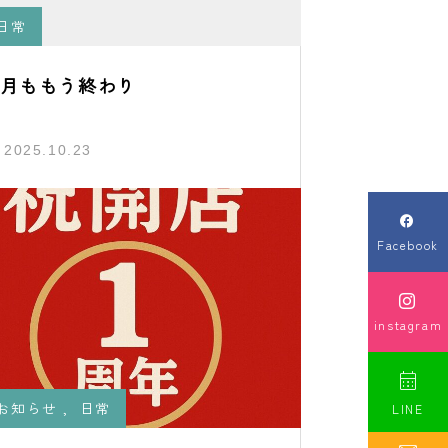
日常
0月ももう終わり
2025.10.23

Facebook

instagram

お知らせ
,
日常
LINE