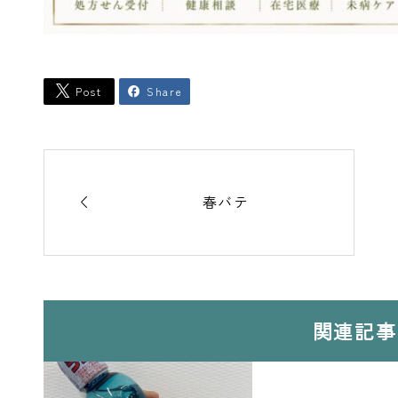
Post
Share



春バテ
関連記事