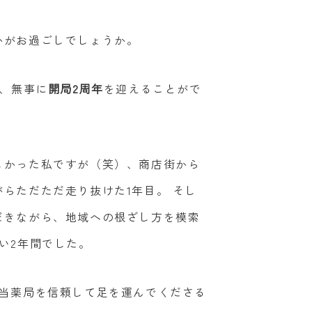
かがお過ごしでしょうか。
て、無事に
開局2周年
を迎えることがで
しかった私ですが（笑）、商店街から
らただただ走り抜けた1年目。 そし
だきながら、地域への根ざし方を模索
い2年間でした。
ら当薬局を信頼して足を運んでくださる