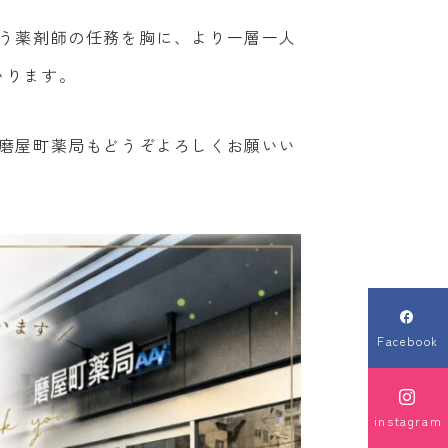
いう薬剤師の任務を胸に、より一層一人
いります。
の磨屋町薬局もどうぞよろしくお願いい

Facebook

instagram