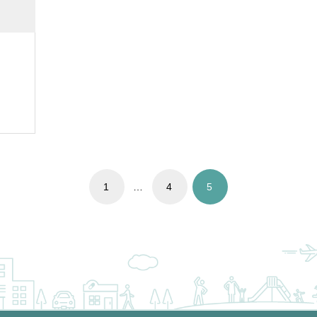
1
…
4
5