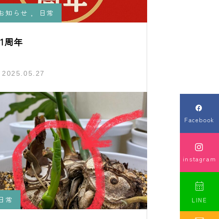
お知らせ
,
日常
1周年
2025.05.27

Facebook

instagram

日常
LINE