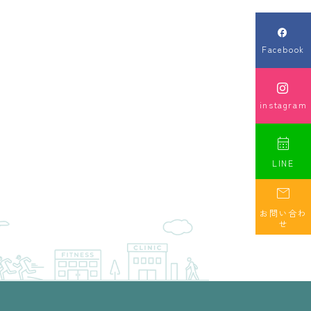

Facebook

instagram

LINE

お問い合わ
せ