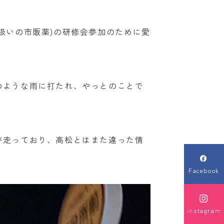
扱いの市販薬)の研修会参加のために愛
のような雨に打たれ、やっとのことで
が走っており、高松とはまた違った情

Facebook

instagram